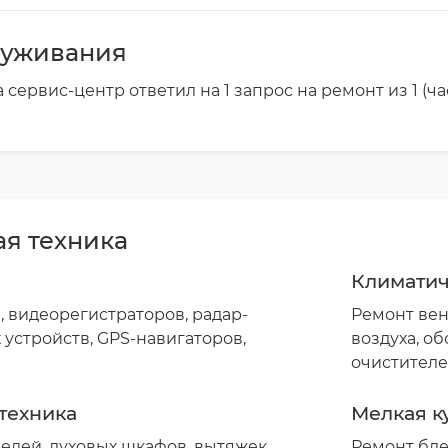
луживания
 сервис-центр ответил на 1 запрос на ремонт из 1 (ч
я техника
Климатич
, видеорегистраторов, радар-
Ремонт вен
 устройств, GPS-навигаторов,
воздуха, о
очистителе
техника
Мелкая к
елей, духовых шкафов, вытяжек,
Ремонт бле