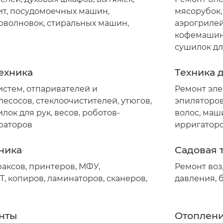
лит, посудомоечных машин,
мясорубок,
оволновок, стиральных машин,
аэрогрилей
кофемашин,
сушилок дл
ехника
Техника 
истем, отпаривателей и
Ремонт эле
есосов, стеклоочистителей, утюгов,
эпиляторов
лок для рук, весов, роботов-
волос, маш
раторов
ирригатор
ника
Садовая 
аксов, принтеров, МФУ,
Ремонт воз
, копиров, ламинаторов, сканеров,
давления, 
нты
Отоплени