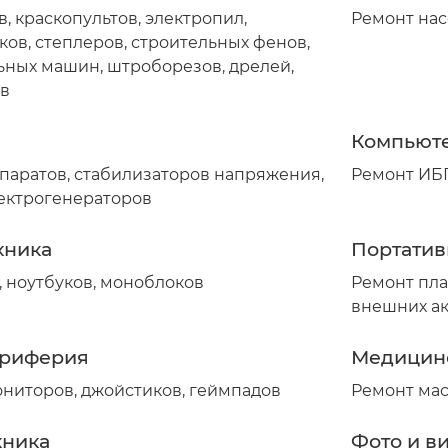
 краскопультов, электропил,
Ремонт нас
ов, степлеров, строительных фенов,
ных машин, штроборезов, дрелей,
ов
Компьют
паратов, стабилизаторов напряжения,
Ремонт ИБП
ектрогенераторов
хника
Портатив
 ноутбуков, моноблоков
Ремонт пла
внешних ак
ериферия
Медицин
ониторов, джойстиков, геймпадов
Ремонт ма
хника
Фото и в