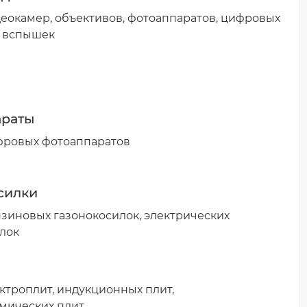
еокамер, объективов, фотоаппаратов, цифровых
, вспышек
араты
фровых фотоаппаратов
силки
зиновых газонокосилок, электрических
лок
ктроплит, индукционных плит,
мических плит