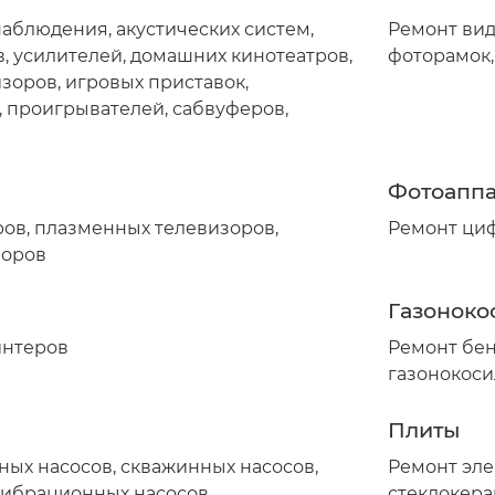
аблюдения, акустических систем,
Ремонт вид
, усилителей, домашних кинотеатров,
фоторамок
зоров, игровых приставок,
, проигрывателей, сабвуферов,
Фотоапп
ов, плазменных телевизоров,
Ремонт ци
зоров
Газоноко
интеров
Ремонт бен
газонокоси
Плиты
ых насосов, скважинных насосов,
Ремонт эле
вибрационных насосов
стеклокера